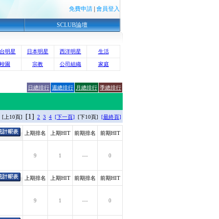
免費申請
|
會員登入
SCLUB論壇
台明星
日本明星
西洋明星
生活
校園
宗教
公司組織
家庭
日總排行
週總排行
月總排行
季總排行
[1]
 [上10頁]
2
3
4
[下一頁]
[下10頁]
[最終頁]
上期排名
上期HIT
前期排名
前期HIT
9
1
---
0
上期排名
上期HIT
前期排名
前期HIT
9
1
---
0