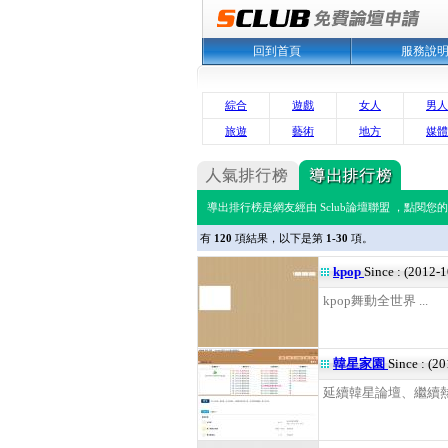
回到首頁
服務說
綜合
遊戲
女人
男人
旅遊
藝術
地方
媒體
導出排行榜是網友經由 Sclub論壇聯盟 ，點閱您
有
120
項結果，以下是第
1-30
項。
kpop
Since : (2012-
kpop舞動全世界 ...
韓星家園
Since : (2
延續韓星論壇、繼續熱愛