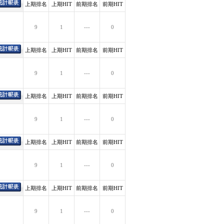
上期排名
上期HIT
前期排名
前期HIT
9
1
---
0
上期排名
上期HIT
前期排名
前期HIT
9
1
---
0
上期排名
上期HIT
前期排名
前期HIT
9
1
---
0
上期排名
上期HIT
前期排名
前期HIT
9
1
---
0
上期排名
上期HIT
前期排名
前期HIT
9
1
---
0