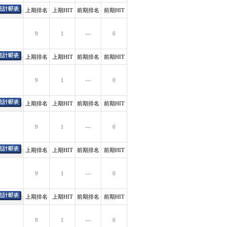
上期排名
上期HIT
前期排名
前期HIT
9
1
---
0
上期排名
上期HIT
前期排名
前期HIT
9
1
---
0
上期排名
上期HIT
前期排名
前期HIT
9
1
---
0
上期排名
上期HIT
前期排名
前期HIT
9
1
---
0
上期排名
上期HIT
前期排名
前期HIT
9
1
---
0