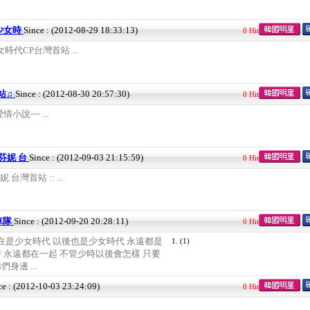
on少女時
Since : (2012-08-29 18:33:13)
0 Hit
n 少女時代CP台灣首站 ...
站♫
Since : (2012-08-30 20:57:30)
0 Hit
說~~ ...
 蒂芬妮 台
Since : (2012-09-03 21:15:59)
0 Hit
妮 台灣首站 :: ...
車隊
Since : (2012-09-20 20:28:11)
0 Hit
在是少女時代 以後也是少女時代 永遠都是
1.
(1)
時 永遠都在一起 不管少時以後會怎樣 只要
身邊 ...
ce : (2012-10-03 23:24:09)
0 Hit