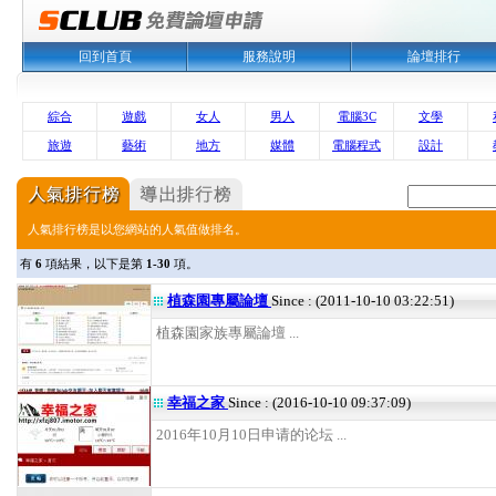
回到首頁
服務說明
論壇排行
綜合
遊戲
女人
男人
電腦3C
文學
旅遊
藝術
地方
媒體
電腦程式
設計
人氣排行榜是以您網站的人氣值做排名。
有
6
項結果，以下是第
1-30
項。
植森園專屬論壇
Since : (2011-10-10 03:22:51)
植森園家族專屬論壇 ...
幸福之家
Since : (2016-10-10 09:37:09)
2016年10月10日申请的论坛 ...