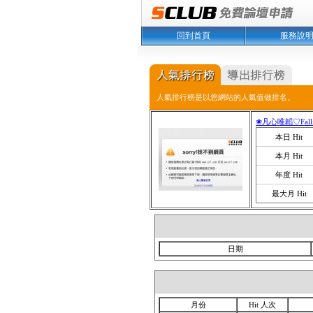
回到首頁
服務說
人氣排行榜是以您網站的人氣值做排名。
❀凡心唯韜♡Fall
本日 Hit
本月 Hit
年度 Hit
最大月 Hit
日期
月份
Hit 人次