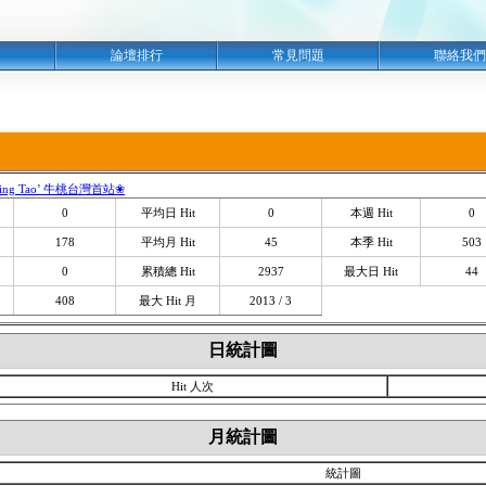
明
論壇排行
常見問題
聯絡我們
ing Tao’ 牛桃台灣首站❀
0
平均日 Hit
0
本週 Hit
0
178
平均月 Hit
45
本季 Hit
503
0
累積總 Hit
2937
最大日 Hit
44
408
最大 Hit 月
2013 / 3
日統計圖
Hit 人次
月統計圖
統計圖