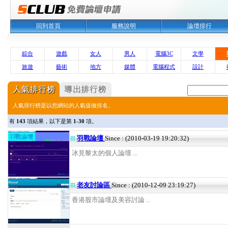
回到首頁
服務說明
論壇排行
綜合
遊戲
女人
男人
電腦3C
文學
旅遊
藝術
地方
媒體
電腦程式
設計
人氣排行榜是以您網站的人氣值做排名。
有
143
項結果，以下是第
1-30
項。
羽戰論壇
Since : (2010-03-19 19:20:32)
冰見黎太的個人論壇 ...
老友討論區
Since : (2010-12-09 23:19:27)
香港股市論壇及美容討論 ...