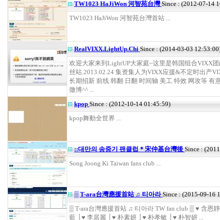
TW1023 HaJiWon 河智苑台灣
Since : (2012-07-14 
TW1023 HaJiWon 河智苑台灣首站 ...
RealVIXX.LightUp.Chi
Since : (2014-03-03 12:53:00
欢迎大家来到LightUP大家庭~这里是韩国组合VIXX
丝站.2013.02.24 集资集人为VIXX应援&不定时出产V
长期招新 前线 韩翻 日翻 时间轴 美工 特效 网攻等 
微博^^ ...
kpop
Since : (2012-10-14 01:45:59)
kpop舞動全世界 ...
::대만의 송중기 팬클럽＊宋仲基台灣後
Since : (201
Song Joong Ki Taiwan fans club ...
▒ T-ara台灣應援首站 ♫ 티아라
Since : (2015-09-16 
▒ T-ara台灣應援首站 ♫ 티아라 TW fan club ▒ ♥ 含恩
藍 │♥ 李居麗 │♥ 朴素妍 │♥ 朴孝敏 │♥ 朴智妍 ...