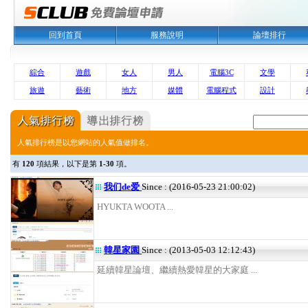
回到首頁
服務說明
論壇排行
綜合
遊戲
女人
男人
電腦3C
文學
旅遊
藝術
地方
媒體
電腦程式
設計
人氣排行榜是以您網站的人氣值做排名。
有
120
項結果，以下是第
1-30
項。
我们de爱
Since : (2016-05-23 21:00:02)
HYUKTA WOOTA ...
韓星家園
Since : (2013-05-03 12:12:43)
延續韓星論壇、繼續熱愛韓星的大家庭 ...