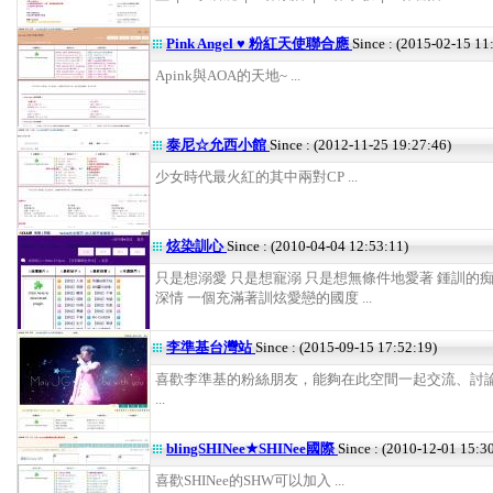
Pink Angel ♥ 粉紅天使聯合應
Since : (2015-02-15 11
Apink與AOA的天地~ ...
泰尼☆允西小館
Since : (2012-11-25 19:27:46)
少女時代最火紅的其中兩對CP ...
炫染訓心
Since : (2010-04-04 12:53:11)
只是想溺愛 只是想寵溺 只是想無條件地愛著 鍾訓的痴
深情 一個充滿著訓炫愛戀的國度 ...
李準基台灣站
Since : (2015-09-15 17:52:19)
喜歡李準基的粉絲朋友，能夠在此空間一起交流、討
...
blingSHINee★SHINee國際
Since : (2010-12-01 15:3
喜歡SHINee的SHW可以加入 ...